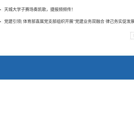
天城大学子赛场奏凯歌，捷报频频传！
党建引领| 体育部直属党支部组织开展“党建业务双融合 律己务实促发