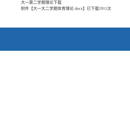
大一第二学期理论下载
附件【
大一大二学期体育理论.docx
】已下载
1911
次