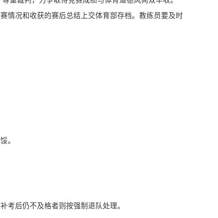
、尊重裁判，力争取得竞赛成绩与体育道德风尚双丰收。
比赛情况和收获的赛后总结上交体育部存档。教练员要及时
不馁。
经补考后仍不及格者则按强制退队处理。