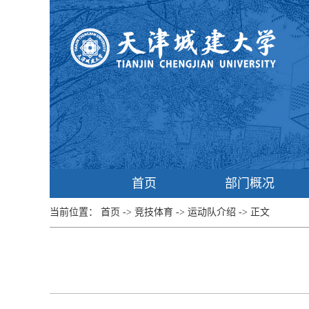
首页
部门概况
当前位置：
首页
->
竞技体育
->
运动队介绍
->
正文