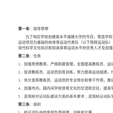
第一条
：指导思想
为了响应学校创建高水平城建大学的号召，营造学校
运动项目为基础的校体育运动代表队（以下简称运动队）
现代科学文化知识和较高体育运动水平的优秀人才及加强
第二条
：任务
1．加强思想教育，严格制度管理，全面提高教练员、运
2．促进教练员、运动员刻苦训练，努力提高运动成绩，
3．充分发挥教练员、运动员的专业特长和骨干作用，推
4．加强市内、国内间学校体育文化的交流和交往，提高
5．是我校对运动队建设方面的基本要求，是我校运动队
第三条
：组织
1．校运动队由体育部负责组建、训练和比赛。