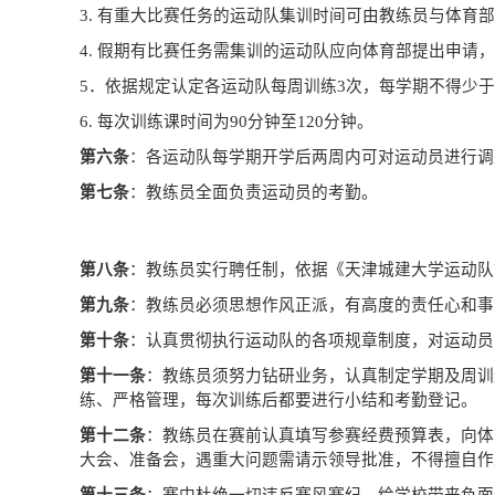
3.
有重大比赛任务的运动队集训时间可由教练员与体育部
4. 假期有比赛任务需集训的运动队应向体育部提出申请
5．依据规定认定各运动队每周训练3次，每学期不得少于
6. 每次训练课时间为90分钟至120分钟。
第六条
：各运动队每学期开学后两周内可对运动员进行调
第七条
：教练员全面负责运动员的考勤。
第八条
：教练员实行聘任制，依据《天津城建大学运动队
第九条
：教练员必须思想作风正派，有高度的责任心和事
第十条
：认真贯彻执行运动队的各项规章制度，对运动员
第十一条
：教练员须努力钻研业务，认真制定学期及周训
练、严格管理，每次训练后都要进行小结和考勤登记。
第十二条
：教练员在赛前认真填写参赛经费预算表，向体
大会、准备会，遇重大问题需请示领导批准，不得擅自作