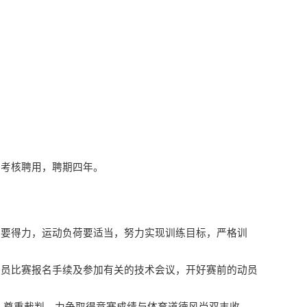
部考核聘用，聘期四年。
施要得力，运动负荷要适当，努力实现训练目标，严格训
动员比赛报名手续及参加有关的技术会议，开好赛前的动员