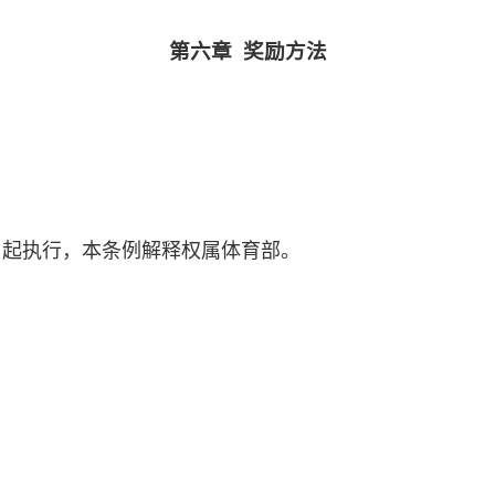
第六章 奖励方法
日起执行，本条例解释权属体育部。